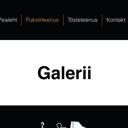
Pealeht
Puksiirteenus
Tõsteteenus
Kontakt
Galerii